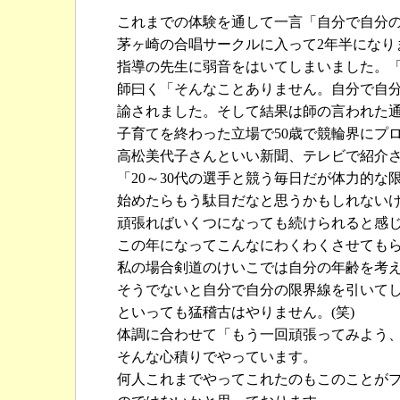
これまでの体験を通して一言「自分で自分
茅ヶ崎の合唱サークルに入って2年半になり
指導の先生に弱音をはいてしまいました。
師曰く「そんなことありません。自分で自
諭されました。そして結果は師の言われた
子育てを終わった立場で50歳で競輪界にプ
高松美代子さんといい新聞、テレビで紹介
「20～30代の選手と競う毎日だが体力的な
始めたらもう駄目だなと思うかもしれない
頑張ればいくつになっても続けられると感
この年になってこんなにわくわくさせても
私の場合剣道のけいこでは自分の年齢を考
そうでないと自分で自分の限界線を引いて
といっても猛稽古はやりません。(笑)
体調に合わせて「もう一回頑張ってみよう
そんな心積りでやっています。
何人これまでやってこれたのもこのことが