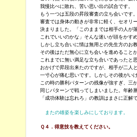
我慢比べに敗れ、苦い思い出の試合です。
もう一つは五段の昇段審査の立ち会いです
審査では身体の動きが非常に軽く、セオリ
決まりました。「このままでは相手の人が
これでいいのかな」そんな迷いが頭をかす
しかし立ち合いに情は無用との先生方のお
その後はただ無心に立ち会いを進めること
これまでに無い満足な立ち合いであったと
おかげで昇段出来たのですが、相手が二人
一寸心が痛む思いです。しかしその後がい
この時の勝利パターンの残像が強すぎ、三
同じパターンで戦ってしまいました。年齢
「成功体験は忘れろ」の教訓はまさに正解
またの雄姿を楽しみにしております。
Ｑ４．得意技を教えてください。