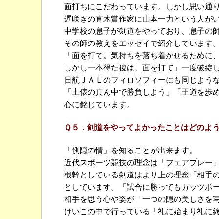
面打ちにこだわっています。しかし思い通
遅咲きの直木賞作家に山本一力という人が
中学校の息子が剣道をやっており、息子の
その師の教えをエッセイで紹介しています
「面を打て。気持ちを落ち着かせるために
しかし一本得た後は、面を打て」一度破綻
日航ＪＡＬのフィロソフィーにも同じよう
「土俵の真ん中で勝負しよう」「王道を歩
心に銘じています。
Ｑ５．剣道をやってよかったことはどのよ
「惻隠の情」を知ることが出来ます。
近代スポーツ競技の理念は「フェアプレー
根幹としている剣道はより上の理念「相手
としています。「試合に勝ってもガッツポ
相手を思う心や姿が「一つの隠の美しさを
けいこの中で行っている「礼に始まり礼に