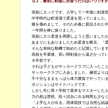
Ｑ２．最初に剣道に出会ったのはいつです
高校に入ってです。入学して一年後に剣道
中学時代は町道場で柔道を習っていました
膝を傷めまして、そのため春に新設された
一年間を棒に振りました。
高校に入り柔道を再開しようと思いました
あまりにもありましたため柔道を断念、「
そんな単純な動機で始めたと記憶していま
高校を卒業後、長い間剣道から遠ざかって
８年前です。
それは子どもがサッカークラブに入ったこ
サッカークラブに入会しました。練習より
不十分なままもっぱら体力勝負でやってい
ポジションはサイドバックです。
しかし年に再々学校で基本をマスターした
力の差は歴然。段々試合に出る時間も少な
「上手な人が出る」団体競技では当然な結