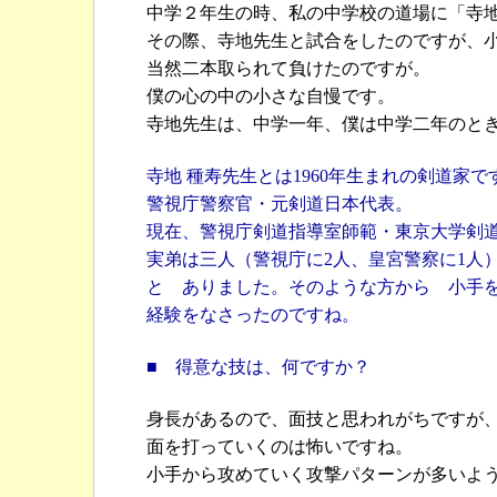
中学２年生の時、私の中学校の道場に「寺
その際、寺地先生と試合をしたのですが、
当然二本取られて負けたのですが。
僕の心の中の小さな自慢です。
寺地先生は、中学一年、僕は中学二年のと
寺地 種寿先生とは1960年生まれの剣道家
警視庁警察官・元剣道日本代表。
現在、警視庁剣道指導室師範・東京大学剣
実弟は三人（警視庁に2人、皇宮警察に1人
と ありました。そのような方から 小手
経験をなさったのですね。
■ 得意な技は、何ですか？
身長があるので、面技と思われがちですが
面を打っていくのは怖いですね。
小手から攻めていく攻撃パターンが多いよ